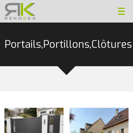
Toggl
navig
Portails,Portillons,Clôtures