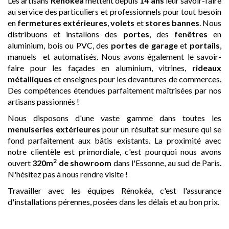
Les artisans
Rénokéa
mettent depuis
14 ans
leur savoir-faire
au service des particuliers et professionnels pour tout besoin
en
fermetures extérieures
,
volets
et
stores bannes
. Nous
distribuons et installons des
portes
, des
fenêtres
en
aluminium, bois ou PVC, des
portes de garage
et
portails
,
manuels et automatisés. Nous avons également le savoir-
faire pour les façades en aluminium, vitrines,
rideaux
métalliques
et enseignes pour les devantures de commerces.
Des compétences étendues parfaitement maîtrisées par nos
artisans passionnés !
Nous disposons d'une vaste gamme dans toutes les
menuiseries extérieures
pour un résultat sur mesure qui se
fond parfaitement aux bâtis existants. La proximité avec
notre clientèle est primordiale, c'est pourquoi nous avons
2
ouvert
320m
de showroom
dans l'Essonne, au sud de Paris.
N'hésitez pas à nous rendre visite !
Travailler avec les équipes Rénokéa, c'est l'assurance
d'installations pérennes, posées dans les délais et au bon prix.