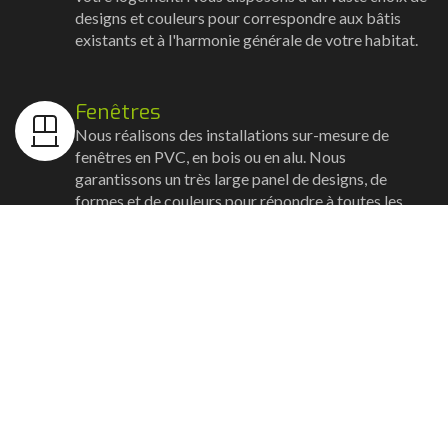
designs et couleurs pour correspondre aux bâtis
existants et à l'harmonie générale de votre habitat.
Fenêtres
Nous réalisons des installations sur-mesure de
fenêtres en PVC, en bois ou en alu. Nous
garantissons un très large panel de designs, de
formes et de couleurs pour répondre à toutes les
envies. Toutes nos installations vous garantissent
insonorisation et sécurité.
Volets
Notre équipe installe vos volets roulants, battants et
coulissants avec un souci d'esthétisme et de
robustesse. Nous posons également des rideaux
métalliques pour les commerces et incluons en
option la motorisation et les connexions