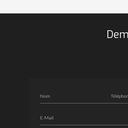
Dema
Nom
Télépho
E-Mail