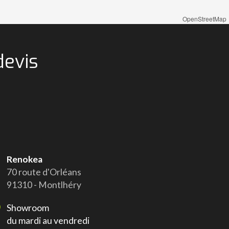
OpenStreetMap
devis
Renokea
70 route d'Orléans
91310 - Montlhéry
Showroom
du mardi au vendredi