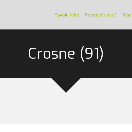
Savoir-faire
Pourquoi nous ?
Réal
Crosne (91)