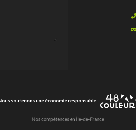
Nous soutenons une économie responsable
Nos compétences en Île-de-France
 2026
—
Plateforme digitale propulsée et fabriquée par
EPIXELIC
—