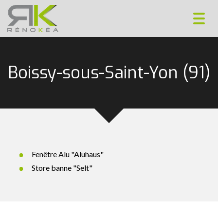
Toggl
navig
Boissy-sous-Saint-Yon (91)
Fenêtre Alu "Aluhaus"
Store banne "Selt"