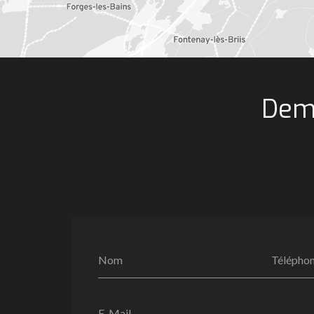
Dema
Nom
Télépho
E-Mail