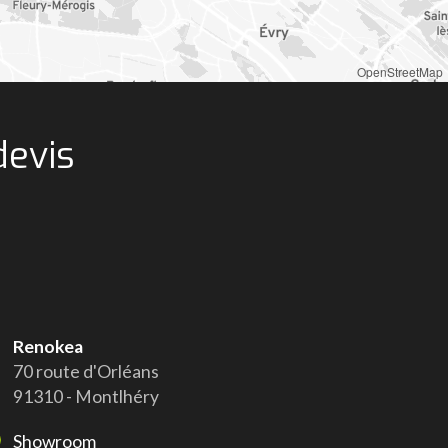
OpenStreetMap
devis
Renokea
70 route d'Orléans
91310 - Montlhéry
Showroom