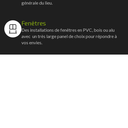
générale du lieu.
Fenêtres
Des installations de fenêtres en PVC, bois ou alu
avec un très large panel de choix pour répondre à
vos envies.
Volets
Vos volets roulants, battants et coulissants, et
rideaux métalliques installés avec un souci
d'esthétisme et de robustesse.
Stores bannes
Nos artisans posent vos stores-bannes avec un
service sur-mesure où la motorisation et la
domotique sont possibles.