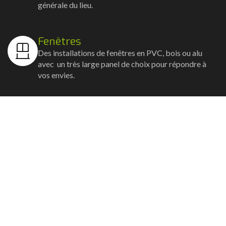
générale du lieu.
Fenêtres
Des installations de fenêtres en PVC, bois ou alu
avec un très large panel de choix pour répondre à
vos envies.
Volets
Vos volets roulants, battants et coulissants, et
rideaux métalliques installés avec un souci
d'esthétisme et de robustesse.
Stores bannes
Nos artisans posent vos stores-bannes avec un
service sur-mesure où la motorisation et la
domotique sont possibles.