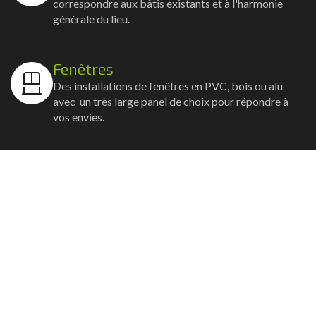
correspondre aux bâtis existants et à l'harmonie
générale du lieu.
Fenêtres
Des installations de fenêtres en PVC, bois ou alu
avec un très large panel de choix pour répondre à
vos envies.
Volets
Vos volets roulants, battants et coulissants, et
rideaux métalliques installés avec un souci
d'esthétisme et de robustesse.
Stores bannes
Nos artisans posent vos stores-bannes avec un
service sur-mesure où la motorisation et la
domotique sont possibles.