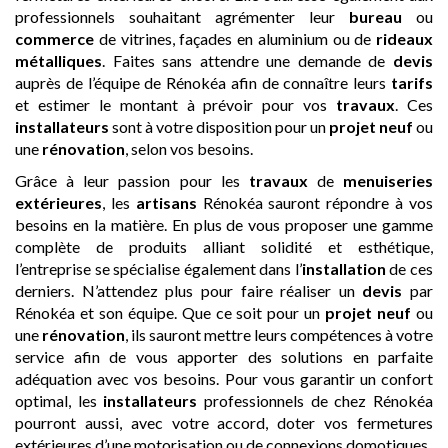
professionnels souhaitant agrémenter leur
bureau
ou
commerce
de vitrines, façades en aluminium ou de
rideaux
métalliques
. Faites sans attendre une demande de
devis
auprès de l’équipe de Rénokéa afin de connaître leurs
tarifs
et estimer le montant à prévoir pour vos
travaux
. Ces
installateurs
sont à votre disposition pour un
projet neuf
ou
une
rénovation
, selon vos besoins.
Grâce à leur passion pour les
travaux
de
menuiseries
extérieures
, les
artisans
Rénokéa sauront répondre à vos
besoins en la matière. En plus de vous proposer une gamme
complète de produits alliant solidité et esthétique,
l’entreprise se spécialise également dans l’
installation
de ces
derniers. N’attendez plus pour faire réaliser un
devis
par
Rénokéa et son équipe. Que ce soit pour un
projet neuf
ou
une
rénovation
, ils sauront mettre leurs compétences à votre
service afin de vous apporter des solutions en parfaite
adéquation avec vos besoins. Pour vous garantir un confort
optimal, les
installateurs
professionnels de chez Rénokéa
pourront aussi, avec votre accord, doter vos fermetures
extérieures d’une motorisation ou de connexions domotiques.