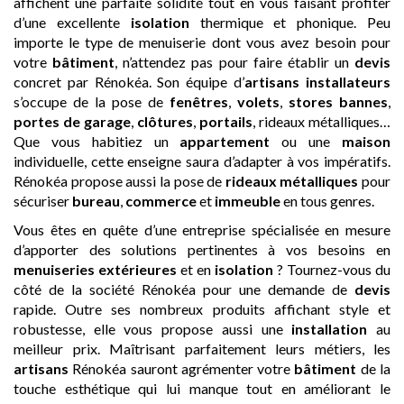
affichent une parfaite solidité tout en vous faisant profiter
d’une excellente
isolation
thermique et phonique. Peu
importe le type de menuiserie dont vous avez besoin pour
votre
bâtiment
, n’attendez pas pour faire établir un
devis
concret par Rénokéa. Son équipe d’
artisans
installateurs
s’occupe de la pose de
fenêtres
,
volets
,
stores bannes
,
portes de garage
,
clôtures
,
portails
, rideaux métalliques…
Que vous habitiez un
appartement
ou une
maison
individuelle, cette enseigne saura d’adapter à vos impératifs.
Rénokéa propose aussi la pose de
rideaux métalliques
pour
sécuriser
bureau
,
commerce
et
immeuble
en tous genres.
Vous êtes en quête d’une entreprise spécialisée en mesure
d’apporter des solutions pertinentes à vos besoins en
menuiseries extérieures
et en
isolation
? Tournez-vous du
côté de la société Rénokéa pour une demande de
devis
rapide. Outre ses nombreux produits affichant style et
robustesse, elle vous propose aussi une
installation
au
meilleur prix. Maîtrisant parfaitement leurs métiers, les
artisans
Rénokéa sauront agrémenter votre
bâtiment
de la
touche esthétique qui lui manque tout en améliorant le