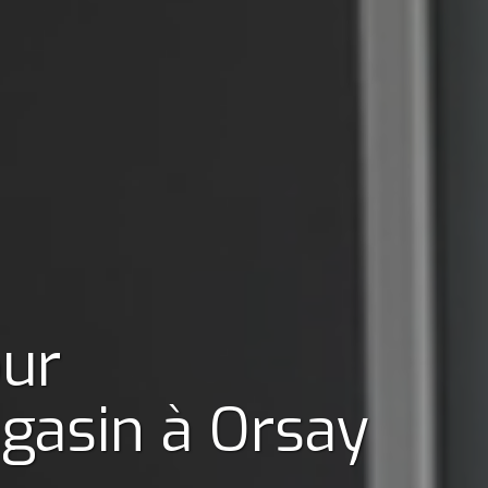
our
agasin
à Orsay