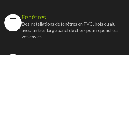
Fenêtres
Des installations de fenêtres en PVC, bois ou alu
avec un très large panel de choix pour répondre à
vos envies.
Volets
Vos volets roulants, battants et coulissants, et
rideaux métalliques installés avec un souci
d'esthétisme et de robustesse.
Stores bannes
Nos artisans posent vos stores-bannes avec un
service sur-mesure où la motorisation et la
domotique sont possibles.