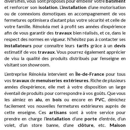
diversifiés, vous sont proposés pour embellir votre
bâtiment
et renforcer son
isolation
. L’
installation
d’une motorisation
ou de connexions domotiques en accompagnement de vos
fermetures optimisera d’autant plus votre sécurité et celle de
votre famille. Rénokéa met à profit ses années d’expérience
afin de vous garantir des
travaux
bien réalisés, et ce, dans le
respect des normes en vigueur. N’hésitez pas à contacter ses
installateurs
pour connaître leurs
tarifs
grâce à un
devis
estimatif de vos
travaux
. Vous pourrez également apprécier
de visu la qualité des produits distribués par l’enseigne en
visitant son showroom.
L’entreprise Rénokéa intervient en
Île-de-France
pour tous
vos
travaux
de
menuiseries extérieures
. Riche de plusieurs
années d’expérience, elle met à votre disposition un large
éventail de produits pour correspondre à vos goûts. Que vous
les aimiez en
alu
, en
bois
ou encore en
PVC
, dénichez
facilement vos nouvelles fermetures extérieures auprès de
cette enseigne. Ces
artisans
sont à votre service pour
prendre en charge l’
installation
d’une
porte
d’entrée, d’un
volet, d’un store banne, d’une
clôture
, etc.
Maison