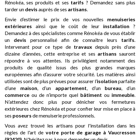
Rénokéa, ses produits et ses
tarifs
? Demandez sans plus
tarder un
devis
auprès de ses
artisans
.
Envie d’estimer le prix de vos nouvelles
menuiseries
extérieures
ainsi que le coût de leur
installation
?
Demandez à des spécialistes comme Rénokéa de vous établir
un
devis
personnalisé afin de connaître leurs
tarifs
.
Intervenant pour ce type de
travaux
depuis près d’une
dizaine d’années, cette entreprise et ses
artisans
sauront
répondre à vos attentes. Ils privilégient notamment des
produits de qualité issus des plus grandes marques
européennes afin d’assurer votre sécurité. Les matières ainsi
utilisées sont de plus prévues pour assurer l’
isolation
parfaite
d’une
maison
, d’un
appartement
, d’un
bureau
, d’un
commerce
ou de n’importe quel
bâtiment
ou
immeuble
.
N’attendez donc plus pour dénicher vos fermetures
extérieures chez Rénokéa et pour confier leur mise en place à
ses
poseurs
de menuiserie professionnels.
Vous avez trouvé les artisans pour l'installation dans les
règles de l'art de
votre porte de garage
à Vaucresson
(92420)
. N'hésitez pas à nous demander un devis.