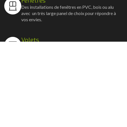
Fenêtres
Des installations de fenêtres en PVC, bois ou alu
avec un très large panel de choix pour répondre à
vos envies.
Volets
Vos volets roulants, battants et coulissants, et
rideaux métalliques installés avec un souci
d'esthétisme et de robustesse.
Stores bannes
Nos artisans posent vos stores-bannes avec un
service sur-mesure où la motorisation et la
domotique sont possibles.
Portail, portillon et clôture
Nous posons portails, clôtures et portillons, battants