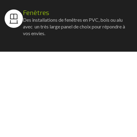
Fenêtres
Des installations de fenêtres en PVC, bois ou alu
avec un très large panel de choix pour répondre à
vos envies.
Volets
Vos volets roulants, battants et coulissants, et
rideaux métalliques installés avec un souci
d'esthétisme et de robustesse.
Stores bannes
Nos artisans posent vos stores-bannes avec un
service sur-mesure où la motorisation et la
domotique sont possibles.