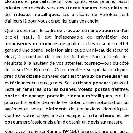
clôtures
et
portails
. Selon vos goûts, vous pourrez aussi
orienter votre choix vers des
stores bannes
, des
volets
ou
des
rideaux métalliques
. Les
artisans
de Rénokéa sont
d’ailleurs là pour vous conseiller dans vos choix.
Que ce soit dans le cadre de
travaux
de
rénovation
ou d’un
projet neuf
, il est indispensable de privilégier des
menuiseries extérieures
de qualité. Celles-ci sont en effet
garant d’une bonne
isolation
ainsi que d’un niveau de sécurité
élevé, à condition de bien les installer. Pour obtenir des
résultats à la hauteur de vos attentes, tournez-vous du côté
de la société Rénokéa. Cette dernière se spécialise depuis
près d’une dizaine d’années dans les
travaux
de
menuiseries
extérieures
en tous genres. Ses
artisans
poseurs
peuvent
installer
fenêtres
,
stores bannes
,
volets
,
portes
d’entrée,
portes de garage
,
portails
,
rideaux métalliques
, etc. Ils
pourront à votre demande les doter d’une motorisation ou
agrémenter votre
bâtiment
de connexions domotiques.
Confiez votre projet à son équipe d’
installateurs
et de
poseurs
professionnels afin d’obtenir un
devis
sur mesure.
Vous avez trouvé
à Rungis (94150)
le prestataire qui saura