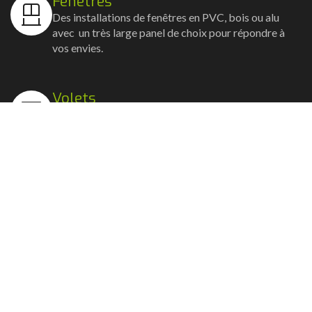
Fenêtres
Des installations de fenêtres en PVC, bois ou alu
avec un très large panel de choix pour répondre à
vos envies.
Volets
Vos volets roulants, battants et coulissants, et
rideaux métalliques installés avec un souci
d'esthétisme et de robustesse.
Stores bannes
Nos artisans posent vos stores-bannes avec un
service sur-mesure où la motorisation et la
domotique sont possibles.
Portail, portillon et clôture
Nous posons portails, clôtures et portillons, battants