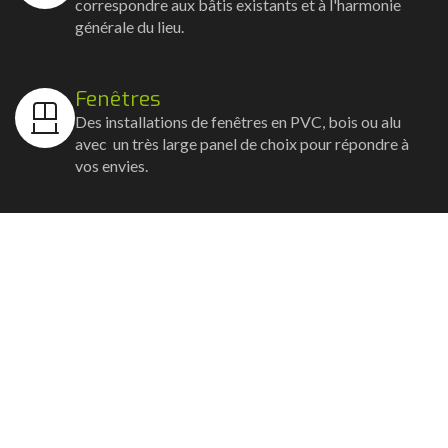
correspondre aux bâtis existants et à l'harmonie
générale du lieu.
Fenêtres
Des installations de fenêtres en PVC, bois ou alu
avec un très large panel de choix pour répondre à
vos envies.
Volets
Vos volets roulants, battants et coulissants, et
rideaux métalliques installés avec un souci
d'esthétisme et de robustesse.
Stores bannes
Nos artisans posent vos stores-bannes avec un
service sur-mesure où la motorisation et la
domotique sont possibles.