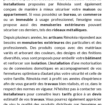
installations
proposées par Rénokéa sont également
conçues de manière à mieux sécuriser votre
maison
ou
appartement
. Si vous possédez un
bureau
, un
commerce
ou un
immeuble
à usage professionnel, l’enseigne vous
propose aussi des
menuiseries extérieures
pouvant
sécuriser ces derniers, tels des
rideaux métalliques
.
Depuis plusieurs années, les
artisans
Rénokéa répondent aux
besoins en
menuiseries extérieures
des particuliers et des
professionnels. Des produits conçus avec des matériaux
variés et arborant des couleurs, des designs et des finitions
diversifiés, vous sont proposés pour embellir votre
bâtiment
et renforcer son
isolation
. L’
installation
d’une motorisation
ou de connexions domotiques en accompagnement de vos
fermetures optimisera d’autant plus votre sécurité et celle de
votre famille. Rénokéa met à profit ses années d’expérience
afin de vous garantir des
travaux
bien réalisés, et ce, dans le
respect des normes en vigueur. N’hésitez pas à contacter ses
installateurs
pour connaître leurs
tarifs
grâce à un
devis
estimatif de vos
travaux
. Vous pourrez également apprécier
de visu la qualité des produits distribués par l’enseigne en