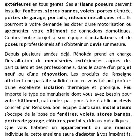
extérieures
en tous genres. Ses
artisans
poseurs
peuvent
installer
fenêtres
,
stores bannes
,
volets
,
portes
d’entrée,
portes de garage
,
portails
,
rideaux métalliques
, etc. Ils
pourront à votre demande les doter d’une motorisation ou
agrémenter votre
bâtiment
de connexions domotiques.
Confiez votre projet à son équipe d’
installateurs
et de
poseurs
professionnels afin d’obtenir un
devis
sur mesure.
Depuis plusieurs années déjà, Rénokéa prend en charge
l’
installation
de
menuiseries extérieures
auprès des
particuliers et des professionnels, dans le cadre d’un
projet
neuf
ou d’une
rénovation
. Les produits de l’enseigne
affichent une parfaite solidité tout en vous faisant profiter
d’une excellente
isolation
thermique et phonique. Peu
importe le type de menuiserie dont vous avez besoin pour
votre
bâtiment
, n’attendez pas pour faire établir un
devis
concret par Rénokéa. Son équipe d’
artisans
installateurs
s’occupe de la pose de
fenêtres
,
volets
,
stores bannes
,
portes de garage
,
clôtures
,
portails
, rideaux métalliques…
Que vous habitiez un
appartement
ou une
maison
individuelle, cette enseigne saura d’adapter à vos impératifs.