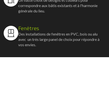
Un vaste choix de designs et couleurs pour
correspondre aux bâtis existants et à l'harmonie
générale du lieu.
Fenêtres
Des installations de fenêtres en PVC, bois ou alu
avec un très large panel de choix pour répondre à
vos envies.
Volets
Vos volets roulants, battants et coulissants, et
rideaux métalliques installés avec un souci
d'esthétisme et de robustesse.
Stores bannes
Nos artisans posent vos stores-bannes avec un
service sur-mesure où la motorisation et la