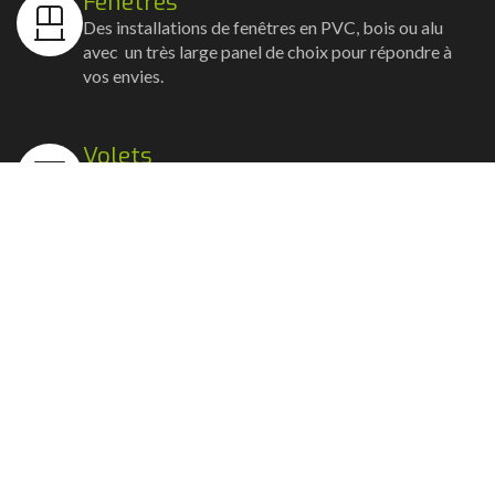
Fenêtres
Des installations de fenêtres en PVC, bois ou alu
avec un très large panel de choix pour répondre à
vos envies.
Volets
Vos volets roulants, battants et coulissants, et
rideaux métalliques installés avec un souci
d'esthétisme et de robustesse.
Stores bannes
Nos artisans posent vos stores-bannes avec un
service sur-mesure où la motorisation et la
domotique sont possibles.
Portail, portillon et clôture
Nous posons portails, clôtures et portillons, battants