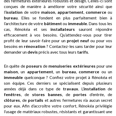
des fermetures extérieures robustes et design. Celles-ci sont
conçues de manière à améliorer votre sécurité ainsi que
l’
isolation
de votre
maison
,
appartement
,
commerce
ou
bureau
. Elles se fondent en plus parfaitement bien à
l’architecture de votre
bâtiment
ou
immeuble
. Dans tous les
cas, Rénokéa et ses
installateurs
sauront répondre
efficacement à vos besoins. Qu’attendez-vous pour tirer
profit de leur savoir-faire pour un
projet neuf
ou pour vos
besoins en
rénovation
? Contactez-les sans tarder pour leur
demander un
devis
précis avec tous leurs
tarifs
.
En quête de
poseurs
de
menuiseries extérieures
pour une
maison
, un
appartement
, un
bureau
,
commerce
ou un
immeuble
quelconque ? Confiez votre projet à Rénokéa et
son équipe. Ces derniers se spécialisent depuis plusieurs
années déjà dans ce type de
travaux
. L’
installation
de
fenêtres
, de
stores bannes
, de
portes
d’entrée, de
clôtures
, de
portails
et autres fermetures n’a aucun secret
pour eux. Afin d’accroître votre confort, Rénokéa privilégie
l’usage de matériaux robustes, résistants et garantissant une