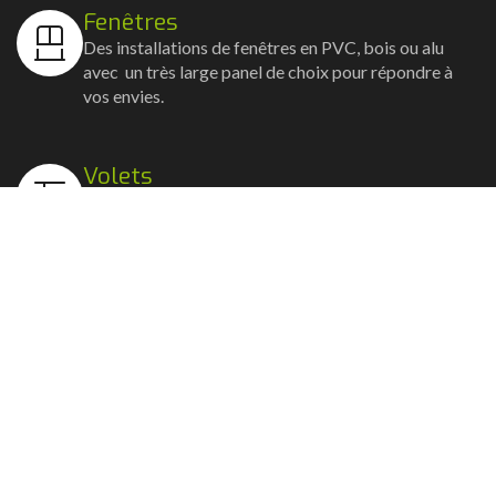
Fenêtres
Des installations de fenêtres en PVC, bois ou alu
avec un très large panel de choix pour répondre à
vos envies.
Volets
Vos volets roulants, battants et coulissants, et
rideaux métalliques installés avec un souci
d'esthétisme et de robustesse.
Stores bannes
Nos artisans posent vos stores-bannes avec un
service sur-mesure où la motorisation et la
domotique sont possibles.
Portail, portillon et clôture