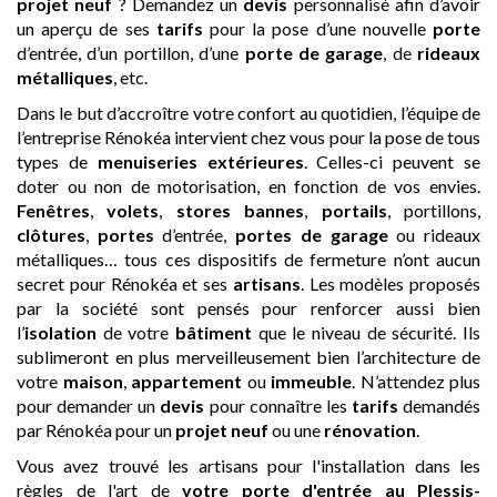
projet neuf
? Demandez un
devis
personnalisé afin d’avoir
un aperçu de ses
tarifs
pour la pose d’une nouvelle
porte
d’entrée, d’un portillon, d’une
porte de garage
, de
rideaux
métalliques
, etc.
Dans le but d’accroître votre confort au quotidien, l’équipe de
l’entreprise Rénokéa intervient chez vous pour la pose de tous
types de
menuiseries extérieures
. Celles-ci peuvent se
doter ou non de motorisation, en fonction de vos envies.
Fenêtres
,
volets
,
stores bannes
,
portails
, portillons,
clôtures
,
portes
d’entrée,
portes de garage
ou rideaux
métalliques… tous ces dispositifs de fermeture n’ont aucun
secret pour Rénokéa et ses
artisans
. Les modèles proposés
par la société sont pensés pour renforcer aussi bien
l’
isolation
de votre
bâtiment
que le niveau de sécurité. Ils
sublimeront en plus merveilleusement bien l’architecture de
votre
maison
,
appartement
ou
immeuble
. N’attendez plus
pour demander un
devis
pour connaître les
tarifs
demandés
par Rénokéa pour un
projet neuf
ou une
rénovation
.
Vous avez trouvé les artisans pour l'installation dans les
règles de l'art de
votre porte d'entrée
au Plessis-