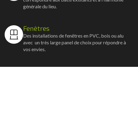
générale du lieu.
Fenêtres
Des installations de fenêtres en PVC, bois ou alu
avec un très large panel de choix pour répondre à
vos envies.
Volets
Vos volets roulants, battants et coulissants, et
rideaux métalliques installés avec un souci
d'esthétisme et de robustesse.
Stores bannes
Nos artisans posent vos stores-bannes avec un
service sur-mesure où la motorisation et la
domotique sont possibles.