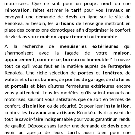
motorisées. Que ce soit pour un
projet neuf
ou une
rénovation
, faites estimer le
tarif
pour vos
travaux
en
envoyant une demande de
devis
en ligne sur le site de
Rénokéa. Si besoin, les
artisans
de l’enseigne mettront en
place des connexions domotiques afin d’optimiser le confort
de vie dans votre
maison
,
appartement
ou
immeuble
.
À la recherche de
menuiseries extérieures
qui
s’harmonisent avec la façade de votre
maison
,
appartement
,
commerce
,
bureau
ou
immeuble
? Trouvez
tout ce qu’il vous faut en la matière auprès de l’entreprise
Rénokéa. Une riche sélection de
portes
et
fenêtres
, de
volets
et
stores bannes
, de
portes de garage
, de
clôtures
et
portails
et bien d’autres fermetures extérieures encore
vous y attendent. Tous les modèles, qu’ils soient manuels ou
motorisés, sauront vous satisfaire, que ce soit en termes de
confort, d’
isolation
ou de sécurité. Et pour leur
installation
,
confiez les
travaux
aux
artisans
Rénokéa. Ils disposent de
tout le savoir-faire indispensable pour vous garantir un rendu
de qualité. Déposez sans tarder une demande de
devis
pour
avoir un aperçu de leurs
tarifs
aussi bien pour une