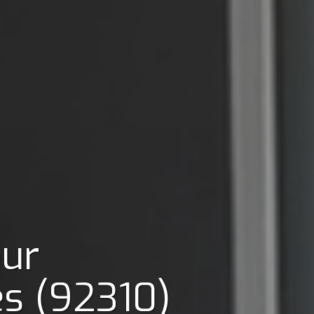
our
es (92310)