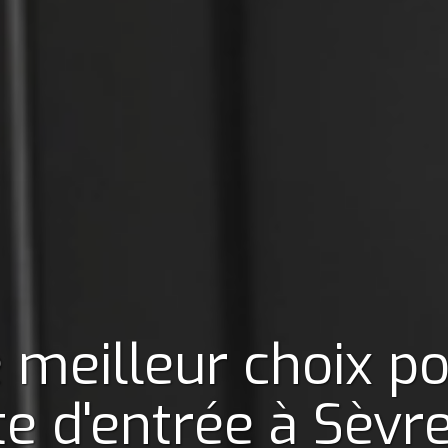
 meilleur choix p
te d'entrée
à Sèvr