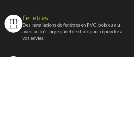
Fenêtres
Des installations de fenêtres en PVC, bois ou alu
avec un très large panel de choix pour répondre à
vos envies.
Volets
Vos volets roulants, battants et coulissants, et
rideaux métalliques installés avec un souci
d'esthétisme et de robustesse.
Stores bannes
Nos artisans posent vos stores-bannes avec un
service sur-mesure où la motorisation et la
domotique sont possibles.