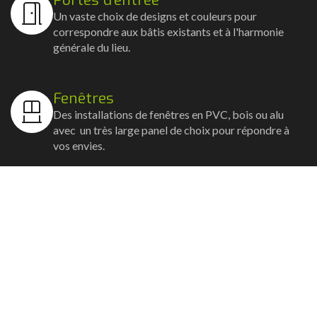
Un vaste choix de designs et couleurs pour
correspondre aux bâtis existants et à l'harmonie
générale du lieu.
Fenêtres
Des installations de fenêtres en PVC, bois ou alu
avec un très large panel de choix pour répondre à
vos envies.
Volets
Vos volets roulants, battants et coulissants, et
rideaux métalliques installés avec un souci
d'esthétisme et de robustesse.
Stores bannes
Nos artisans posent vos stores-bannes avec un