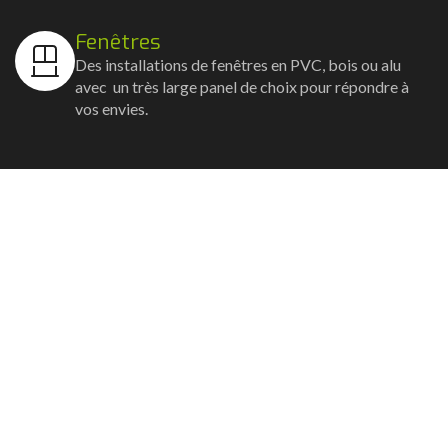
Fenêtres
Des installations de fenêtres en PVC, bois ou alu
avec un très large panel de choix pour répondre à
vos envies.
Volets
Vos volets roulants, battants et coulissants, et
rideaux métalliques installés avec un souci
d'esthétisme et de robustesse.
Stores bannes
Nos artisans posent vos stores-bannes avec un
service sur-mesure où la motorisation et la
domotique sont possibles.