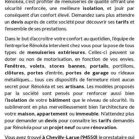
Rénokéa, c’est profiter de menuiseries de qualité offrant une
sécurité renforcée, une meilleure
isolation
, et jouir par
conséquent d’un confort élevé. Demandez sans plus attendre
un
devis
auprès de cette société pour découvrir ses
tarifs
et
l’ensemble de ses prestations.
Dans le but d’accroître votre confort au quotidien, l’équipe de
l’entreprise Rénokéa intervient chez vous pour la pose de tous
types de
menuiseries extérieures
. Celles-ci peuvent se
doter ou non de motorisation, en fonction de vos envies.
Fenêtres
,
volets
,
stores bannes
,
portails
, portillons,
clôtures
,
portes
d’entrée,
portes de garage
ou rideaux
métalliques… tous ces dispositifs de fermeture n’ont aucun
secret pour Rénokéa et ses
artisans
. Les modèles proposés
par la société sont pensés pour renforcer aussi bien
l’
isolation
de votre
bâtiment
que le niveau de sécurité. Ils
sublimeront en plus merveilleusement bien l’architecture de
votre
maison
,
appartement
ou
immeuble
. N’attendez plus
pour demander un
devis
pour connaître les
tarifs
demandés
par Rénokéa pour un
projet neuf
ou une
rénovation
.
Vous avez trouvé
à Chevilly-Larue (94550)
le prestataire qui