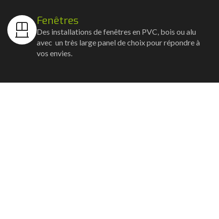
Fenêtres
Des installations de fenêtres en PVC, bois ou alu
avec un très large panel de choix pour répondre à
vos envies.
Volets
Vos volets roulants, battants et coulissants, et
rideaux métalliques installés avec un souci
d'esthétisme et de robustesse.
Stores bannes
Nos artisans posent vos stores-bannes avec un
service sur-mesure où la motorisation et la
domotique sont possibles.