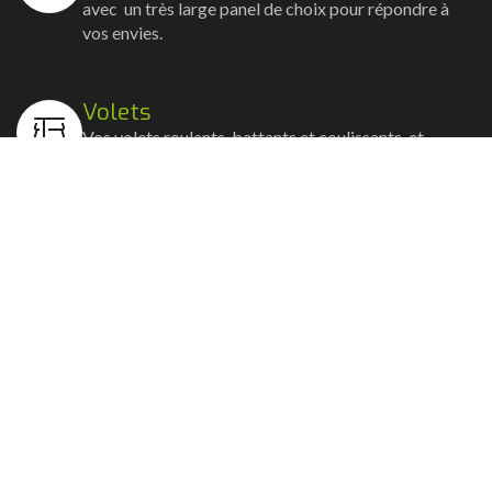
avec un très large panel de choix pour répondre à
vos envies.
Volets
Vos volets roulants, battants et coulissants, et
rideaux métalliques installés avec un souci
d'esthétisme et de robustesse.
Stores bannes
Nos artisans posent vos stores-bannes avec un
service sur-mesure où la motorisation et la
domotique sont possibles.
Portail, portillon et clôture
Nous posons portails, clôtures et portillons, battants
ou coulissants avec la motorisation et les connexions
domotiques.