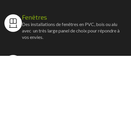
Fenêtres
Des installations de fenêtres en PVC, bois ou alu
avec un très large panel de choix pour répondre à
vos envies.
Volets
Vos volets roulants, battants et coulissants, et
rideaux métalliques installés avec un souci
d'esthétisme et de robustesse.
Stores bannes
Nos artisans posent vos stores-bannes avec un
service sur-mesure où la motorisation et la
domotique sont possibles.