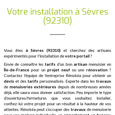
Votre installation
à Sèvres
(92310)
Vous êtes
à Sèvres (92310)
et cherchez des artisans
expérimentés pour l'installation de
votre portail
?
Envie de connaître les
tarifs
d’un bon
artisan
menuisier en
Île-de-France
pour un
projet neuf
ou une
rénovation
?
Contactez l’équipe de l’entreprise Rénokéa pour obtenir un
devis
et des
tarifs
personnalisés. Experte dans les
travaux
de
menuiseries extérieures
depuis de nombreuses années
déjà, elle saura vous donner satisfaction. Peu importe le type
d’ouvertures/fermetures que vous souhaitez installer,
confiez-lui votre projet pour un résultat à la hauteur de vos
attentes. Rénokéa peut s’occuper des
travaux
de menuiserie
pour une
maison
individuelle, un
appartement
, un
bureau
,