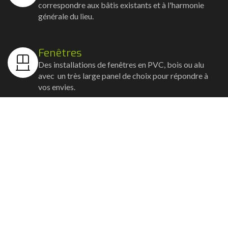
correspondre aux bâtis existants et à l'harmonie
générale du lieu.
Fenêtres
Des installations de fenêtres en PVC, bois ou alu
avec un très large panel de choix pour répondre à
vos envies.
Volets
Vos volets roulants, battants et coulissants, et
rideaux métalliques installés avec un souci
d'esthétisme et de robustesse.
Stores bannes
Nos artisans posent vos stores-bannes avec un
service sur-mesure où la motorisation et la