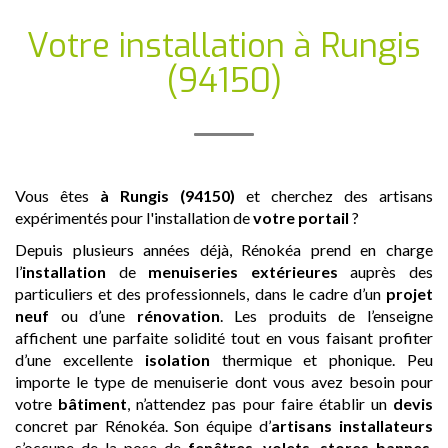
Votre installation
à Rungis
(94150)
Vous êtes
à Rungis (94150)
et cherchez des artisans
expérimentés pour l'installation de
votre portail
?
Depuis plusieurs années déjà, Rénokéa prend en charge
l’
installation
de
menuiseries extérieures
auprès des
particuliers et des professionnels, dans le cadre d’un
projet
neuf
ou d’une
rénovation
. Les produits de l’enseigne
affichent une parfaite solidité tout en vous faisant profiter
d’une excellente
isolation
thermique et phonique. Peu
importe le type de menuiserie dont vous avez besoin pour
votre
bâtiment
, n’attendez pas pour faire établir un
devis
concret par Rénokéa. Son équipe d’
artisans
installateurs
s’occupe de la pose de
fenêtres
,
volets
,
stores bannes
,