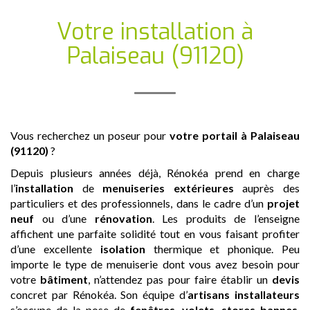
Votre installation
à
Palaiseau (91120)
Vous recherchez un poseur pour
votre portail
à Palaiseau
(91120)
?
Depuis plusieurs années déjà, Rénokéa prend en charge
l’
installation
de
menuiseries extérieures
auprès des
particuliers et des professionnels, dans le cadre d’un
projet
neuf
ou d’une
rénovation
. Les produits de l’enseigne
affichent une parfaite solidité tout en vous faisant profiter
d’une excellente
isolation
thermique et phonique. Peu
importe le type de menuiserie dont vous avez besoin pour
votre
bâtiment
, n’attendez pas pour faire établir un
devis
concret par Rénokéa. Son équipe d’
artisans
installateurs
s’occupe de la pose de
fenêtres
,
volets
,
stores bannes
,