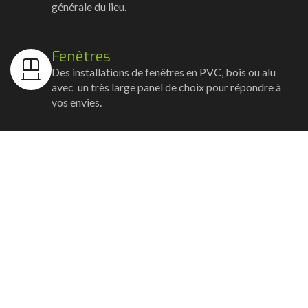
générale du lieu.
Fenêtres
Des installations de fenêtres en PVC, bois ou alu
avec un très large panel de choix pour répondre à
vos envies.
Volets
Vos volets roulants, battants et coulissants, et
rideaux métalliques installés avec un souci
d'esthétisme et de robustesse.
Stores bannes
Nos artisans posent vos stores-bannes avec un
service sur-mesure où la motorisation et la
domotique sont possibles.