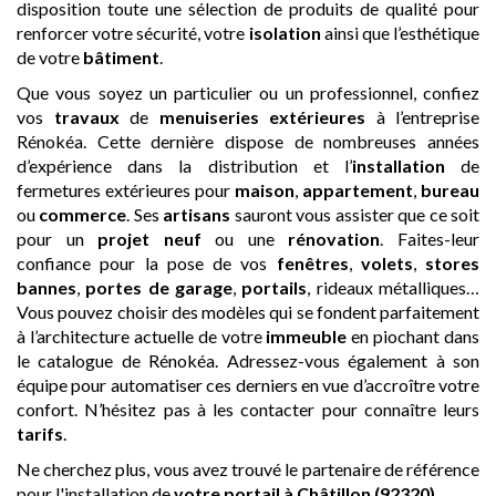
disposition toute une sélection de produits de qualité pour
renforcer votre sécurité, votre
isolation
ainsi que l’esthétique
de votre
bâtiment
.
Que vous soyez un particulier ou un professionnel, confiez
vos
travaux
de
menuiseries extérieures
à l’entreprise
Rénokéa. Cette dernière dispose de nombreuses années
d’expérience dans la distribution et l’
installation
de
fermetures extérieures pour
maison
,
appartement
,
bureau
ou
commerce
. Ses
artisans
sauront vous assister que ce soit
pour un
projet neuf
ou une
rénovation
. Faites-leur
confiance pour la pose de vos
fenêtres
,
volets
,
stores
bannes
,
portes de garage
,
portails
, rideaux métalliques…
Vous pouvez choisir des modèles qui se fondent parfaitement
à l’architecture actuelle de votre
immeuble
en piochant dans
le catalogue de Rénokéa. Adressez-vous également à son
équipe pour automatiser ces derniers en vue d’accroître votre
confort. N’hésitez pas à les contacter pour connaître leurs
tarifs
.
Ne cherchez plus, vous avez trouvé le partenaire de référence
pour l'installation de
votre portail
à Châtillon (92320)
.