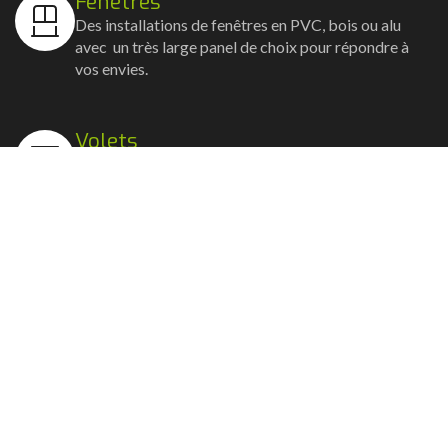
Fenêtres
Des installations de fenêtres en PVC, bois ou alu
avec un très large panel de choix pour répondre à
vos envies.
Volets
Vos volets roulants, battants et coulissants, et
rideaux métalliques installés avec un souci
d'esthétisme et de robustesse.
Stores bannes
Nos artisans posent vos stores-bannes avec un
service sur-mesure où la motorisation et la
domotique sont possibles.
Portail, portillon et clôture
Nous posons portails, clôtures et portillons, battants