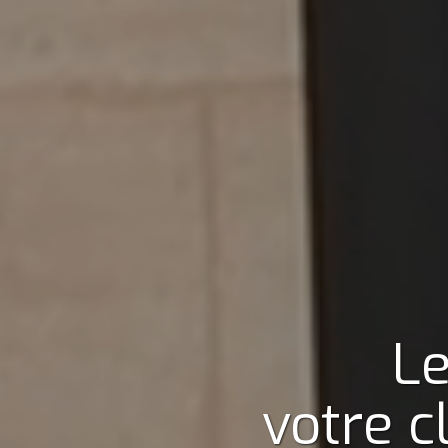
Le
votre c