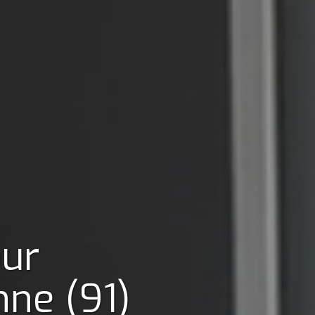
our
nne (91)