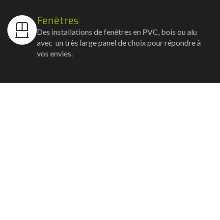
Fenêtres
Des installations de fenêtres en PVC, bois ou alu
avec un très large panel de choix pour répondre à
vos envies.
Volets
Vos volets roulants, battants et coulissants, et
rideaux métalliques installés avec un souci
d'esthétisme et de robustesse.
Stores bannes
Nos artisans posent vos stores-bannes avec un
service sur-mesure où la motorisation et la
domotique sont possibles.