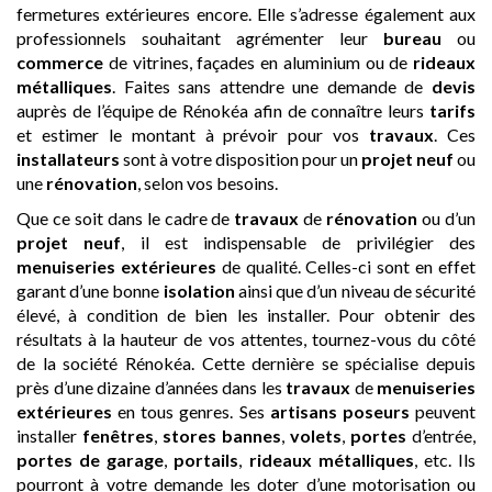
fermetures extérieures encore. Elle s’adresse également aux
professionnels souhaitant agrémenter leur
bureau
ou
commerce
de vitrines, façades en aluminium ou de
rideaux
métalliques
. Faites sans attendre une demande de
devis
auprès de l’équipe de Rénokéa afin de connaître leurs
tarifs
et estimer le montant à prévoir pour vos
travaux
. Ces
installateurs
sont à votre disposition pour un
projet neuf
ou
une
rénovation
, selon vos besoins.
Que ce soit dans le cadre de
travaux
de
rénovation
ou d’un
projet neuf
, il est indispensable de privilégier des
menuiseries extérieures
de qualité. Celles-ci sont en effet
garant d’une bonne
isolation
ainsi que d’un niveau de sécurité
élevé, à condition de bien les installer. Pour obtenir des
résultats à la hauteur de vos attentes, tournez-vous du côté
de la société Rénokéa. Cette dernière se spécialise depuis
près d’une dizaine d’années dans les
travaux
de
menuiseries
extérieures
en tous genres. Ses
artisans
poseurs
peuvent
installer
fenêtres
,
stores bannes
,
volets
,
portes
d’entrée,
portes de garage
,
portails
,
rideaux métalliques
, etc. Ils
pourront à votre demande les doter d’une motorisation ou