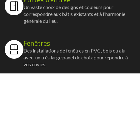
Un vaste choix de designs et couleurs pour
correspondre aux bâtis existants et à l'harmonie
générale du lieu.
Fenêtres
Des installations de fenêtres en PVC, bois ou alu
avec un très large panel de choix pour répondre à
vos envies.
Volets
Vos volets roulants, battants et coulissants, et
rideaux métalliques installés avec un souci
d'esthétisme et de robustesse.
Stores bannes
Nos artisans posent vos stores-bannes avec un