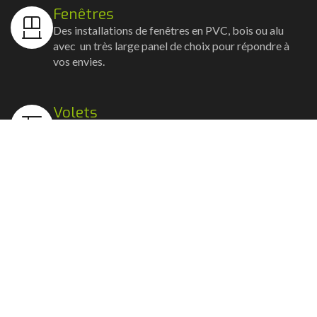
Fenêtres
Des installations de fenêtres en PVC, bois ou alu
avec un très large panel de choix pour répondre à
vos envies.
Volets
Vos volets roulants, battants et coulissants, et
rideaux métalliques installés avec un souci
d'esthétisme et de robustesse.
Stores bannes
Nos artisans posent vos stores-bannes avec un
service sur-mesure où la motorisation et la
domotique sont possibles.
Portail, portillon et clôture