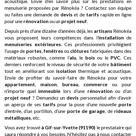
acoustique. Envie d’en savoir plus sur les prestations en
menuiserie proposées par Rénokéa ? Contactez son équipe
ou faites une demande de
devis
et de
tarifs
rapide en ligne
pour une
rénovation
ou un
projet neuf
.
Depuis près d’une dizaine d’années déjà, les
artisans
Rénokéa
vous proposent leurs compétences dans l’
installation
de
menuiseries extérieures
. Ces professionnels privilégient
l’usage de
portes
,
fenêtres
ou
clôtures
fabriquées dans des
matériaux robustes, comme l’
alu
, le
bois
ou le
PVC
. Ces
derniers renforcent le niveau de sécurité de votre
bâtiment
tout en améliorant son
isolation
thermique et acoustique.
Envie de profiter du savoir-faire de Rénokéa pour votre
appartement
,
maison
,
bureau
,
commerce
ou pour
n’importe quel
immeuble
lors d’une
rénovation
ou d’un
projet neuf
? Demandez un
devis
personnalisé afin d’avoir
un aperçu de ses
tarifs
pour la pose d’une nouvelle
porte
d’entrée, d’un portillon, d’une
porte de garage
, de
rideaux
métalliques
, etc.
Vous avez trouvé
à Gif-sur-Yvette (91190)
le prestataire qui
saura répondre à vos besoins. N'hésitez pas à nous contacter