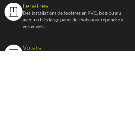
Fenêtres
Des installations de fenêtres en PVC, bois ou alu
avec un très large panel de choix pour répondre à
vos envies.
Volets
Vos volets roulants, battants et coulissants, et
rideaux métalliques installés avec un souci
d'esthétisme et de robustesse.
Stores bannes
Nos artisans posent vos stores-bannes avec un
service sur-mesure où la motorisation et la
domotique sont possibles.
Portail, portillon et clôture