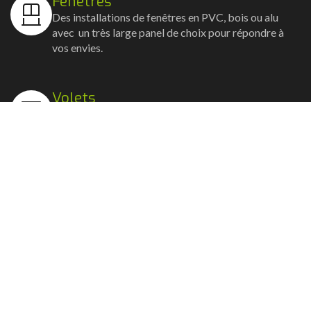
Fenêtres
Des installations de fenêtres en PVC, bois ou alu
avec un très large panel de choix pour répondre à
vos envies.
Volets
Vos volets roulants, battants et coulissants, et
rideaux métalliques installés avec un souci
d'esthétisme et de robustesse.
Stores bannes
Nos artisans posent vos stores-bannes avec un
service sur-mesure où la motorisation et la
domotique sont possibles.
Portail, portillon et clôture
Nous posons portails, clôtures et portillons, battants