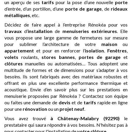
un aperçu de ses
tarifs
pour la pose d’une nouvelle
porte
d’entrée, d’un portillon, d’une
porte de garage
, de
rideaux
métalliques
, etc.
Décidez de faire appel à l’entreprise Rénokéa pour vos
travaux
d’
installation
de
menuiseries extérieures
. Elle
vous propose une large gamme de fermetures sur mesure
pour sublimer l’architecture de votre
maison
ou
appartement
et pour en renforcer l’
isolation
.
Fenêtres
,
volets
roulants,
stores bannes
,
portes de garage
et
clôtures
manuelles ou automatisées… Tous adoptent une
multitude de formes et de dimensions pour s’adapter à vos
besoins. Ils sont fabriqués avec des matériaux robustes et
offrant en plus une excellente performance thermique et
acoustique. Envie d’en savoir plus sur les prestations en
menuiserie proposées par Rénokéa ? Contactez son équipe
ou faites une demande de
devis
et de
tarifs
rapide en ligne
pour une
rénovation
ou un
projet neuf
.
Vous avez trouvé
à Châtenay-Malabry (92290)
le
prestataire qui saura répondre à vos besoins. N'hésitez pas à
nous contacter pour l'installation de
votre clôture
.