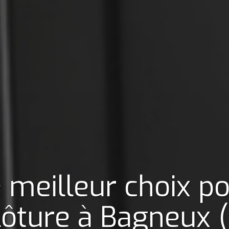
 meilleur choix p
lôture
à Bagneux 