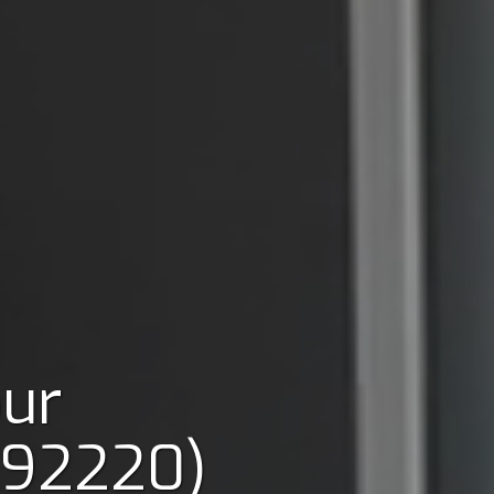
our
(92220)