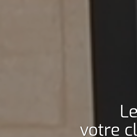
Le
votre c