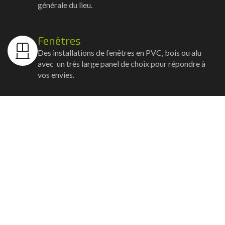
générale du lieu.
Fenêtres
Des installations de fenêtres en PVC, bois ou alu
avec un très large panel de choix pour répondre à
vos envies.
Volets
Vos volets roulants, battants et coulissants, et
rideaux métalliques installés avec un souci
d'esthétisme et de robustesse.
Stores bannes
Nos artisans posent vos stores-bannes avec un
service sur-mesure où la motorisation et la
domotique sont possibles.