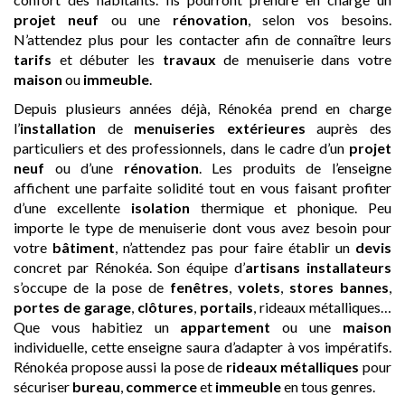
projet neuf
ou une
rénovation
, selon vos besoins.
N’attendez plus pour les contacter afin de connaître leurs
tarifs
et débuter les
travaux
de menuiserie dans votre
maison
ou
immeuble
.
Depuis plusieurs années déjà, Rénokéa prend en charge
l’
installation
de
menuiseries extérieures
auprès des
particuliers et des professionnels, dans le cadre d’un
projet
neuf
ou d’une
rénovation
. Les produits de l’enseigne
affichent une parfaite solidité tout en vous faisant profiter
d’une excellente
isolation
thermique et phonique. Peu
importe le type de menuiserie dont vous avez besoin pour
votre
bâtiment
, n’attendez pas pour faire établir un
devis
concret par Rénokéa. Son équipe d’
artisans
installateurs
s’occupe de la pose de
fenêtres
,
volets
,
stores bannes
,
portes de garage
,
clôtures
,
portails
, rideaux métalliques…
Que vous habitiez un
appartement
ou une
maison
individuelle, cette enseigne saura d’adapter à vos impératifs.
Rénokéa propose aussi la pose de
rideaux métalliques
pour
sécuriser
bureau
,
commerce
et
immeuble
en tous genres.