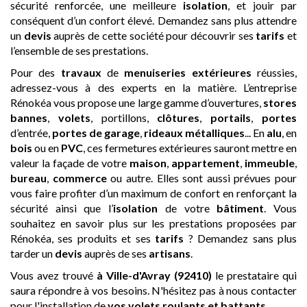
sécurité renforcée, une meilleure
isolation
, et jouir par
conséquent d’un confort élevé. Demandez sans plus attendre
un
devis
auprès de cette société pour découvrir ses
tarifs
et
l’ensemble de ses prestations.
Pour des
travaux
de
menuiseries extérieures
réussies,
adressez-vous à des experts en la matière. L’entreprise
Rénokéa vous propose une large gamme d’ouvertures,
stores
bannes
,
volets
, portillons,
clôtures
,
portails
,
portes
d’entrée,
portes de garage
,
rideaux métalliques
... En
alu
, en
bois
ou en
PVC
, ces fermetures extérieures sauront mettre en
valeur la façade de votre
maison
,
appartement
,
immeuble
,
bureau
,
commerce
ou autre. Elles sont aussi prévues pour
vous faire profiter d’un maximum de confort en renforçant la
sécurité ainsi que l’
isolation
de votre
bâtiment
. Vous
souhaitez en savoir plus sur les prestations proposées par
Rénokéa, ses produits et ses
tarifs
? Demandez sans plus
tarder un
devis
auprès de ses
artisans
.
Vous avez trouvé
à Ville-d'Avray (92410)
le prestataire qui
saura répondre à vos besoins. N'hésitez pas à nous contacter
pour l'installation de
vos volets roulants et battants
.