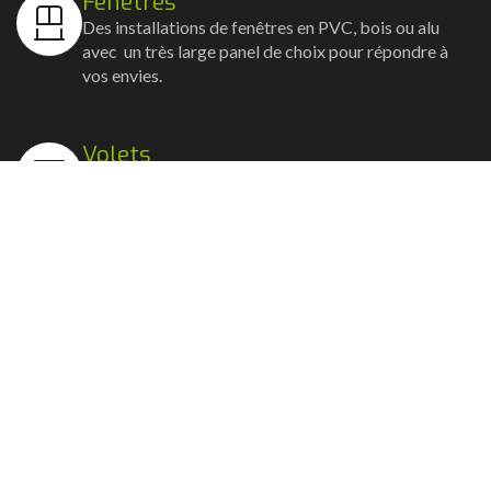
Fenêtres
Des installations de fenêtres en PVC, bois ou alu
avec un très large panel de choix pour répondre à
vos envies.
Volets
Vos volets roulants, battants et coulissants, et
rideaux métalliques installés avec un souci
d'esthétisme et de robustesse.
Stores bannes
Nos artisans posent vos stores-bannes avec un
service sur-mesure où la motorisation et la
domotique sont possibles.
Portail, portillon et clôture
Nous posons portails, clôtures et portillons, battants