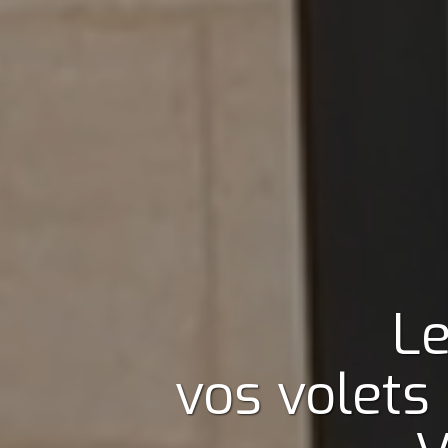
Le
vos volets 