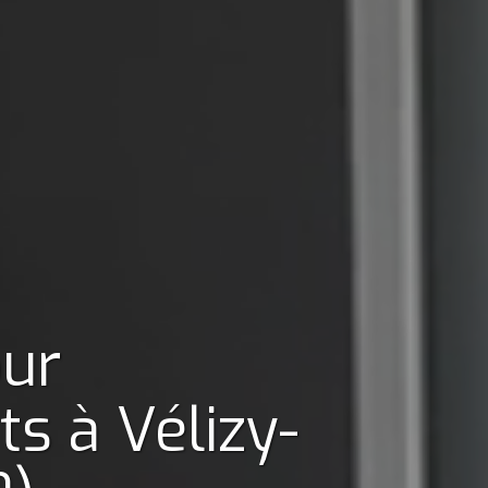
our
ts
à Vélizy-