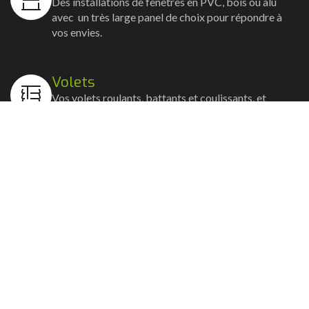
Des installations de fenêtres en PVC, bois ou alu
avec un très large panel de choix pour répondre à
vos envies.
Volets
Vos volets roulants, battants et coulissants, et
rideaux métalliques installés avec un souci
d'esthétisme et de robustesse.
Stores bannes
Nos artisans posent vos stores-bannes avec un
service sur-mesure où la motorisation et la
domotique sont possibles.
Portail, portillon et clôture
Nous posons portails, clôtures et portillons, battants
ou coulissants avec la motorisation et les connexions