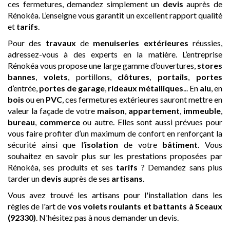
ces fermetures, demandez simplement un
devis
auprès de
Rénokéa. L’enseigne vous garantit un excellent rapport qualité
et
tarifs
.
Pour des
travaux
de
menuiseries extérieures
réussies,
adressez-vous à des experts en la matière. L’entreprise
Rénokéa vous propose une large gamme d’ouvertures,
stores
bannes
,
volets
, portillons,
clôtures
,
portails
,
portes
d’entrée,
portes de garage
,
rideaux métalliques
... En
alu
, en
bois
ou en
PVC
, ces fermetures extérieures sauront mettre en
valeur la façade de votre
maison
,
appartement
,
immeuble
,
bureau
,
commerce
ou autre. Elles sont aussi prévues pour
vous faire profiter d’un maximum de confort en renforçant la
sécurité ainsi que l’
isolation
de votre
bâtiment
. Vous
souhaitez en savoir plus sur les prestations proposées par
Rénokéa, ses produits et ses
tarifs
? Demandez sans plus
tarder un
devis
auprès de ses
artisans
.
Vous avez trouvé les artisans pour l'installation dans les
règles de l'art de
vos volets roulants et battants
à Sceaux
(92330)
. N'hésitez pas à nous demander un devis.