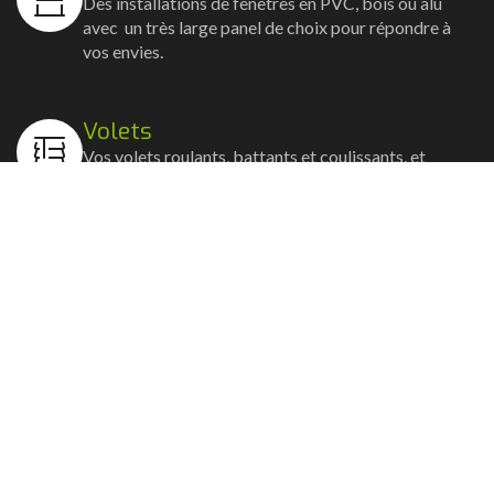
Des installations de fenêtres en PVC, bois ou alu
avec un très large panel de choix pour répondre à
vos envies.
Volets
Vos volets roulants, battants et coulissants, et
rideaux métalliques installés avec un souci
d'esthétisme et de robustesse.
Stores bannes
Nos artisans posent vos stores-bannes avec un
service sur-mesure où la motorisation et la
domotique sont possibles.
Portail, portillon et clôture
Nous posons portails, clôtures et portillons, battants
ou coulissants avec la motorisation et les connexions