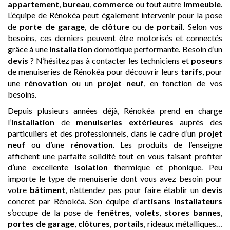
appartement
,
bureau
,
commerce
ou tout autre
immeuble
.
L’équipe de Rénokéa peut également intervenir pour la pose
de
porte de garage
, de
clôture
ou de
portail
. Selon vos
besoins, ces derniers peuvent être motorisés et connectés
grâce à une
installation
domotique performante. Besoin d’un
devis
? N’hésitez pas à contacter les techniciens et
poseurs
de menuiseries de Rénokéa pour découvrir leurs
tarifs
, pour
une
rénovation
ou un
projet neuf
, en fonction de vos
besoins.
Depuis plusieurs années déjà, Rénokéa prend en charge
l’
installation
de
menuiseries extérieures
auprès des
particuliers et des professionnels, dans le cadre d’un
projet
neuf
ou d’une
rénovation
. Les produits de l’enseigne
affichent une parfaite solidité tout en vous faisant profiter
d’une excellente
isolation
thermique et phonique. Peu
importe le type de menuiserie dont vous avez besoin pour
votre
bâtiment
, n’attendez pas pour faire établir un
devis
concret par Rénokéa. Son équipe d’
artisans
installateurs
s’occupe de la pose de
fenêtres
,
volets
,
stores bannes
,
portes de garage
,
clôtures
,
portails
, rideaux métalliques…