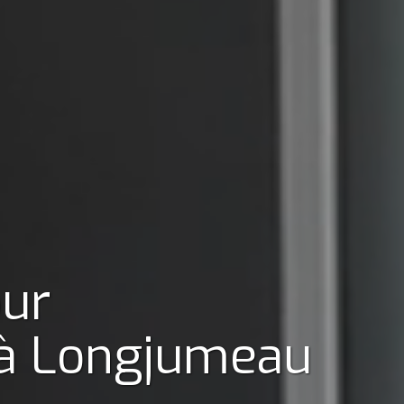
our
à Longjumeau