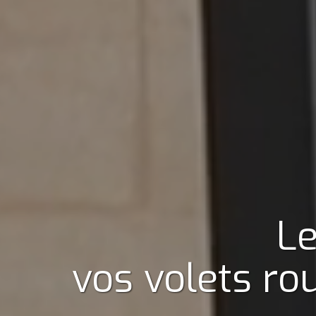
Le
vos volets ro