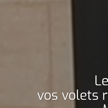
Le
vos volets 