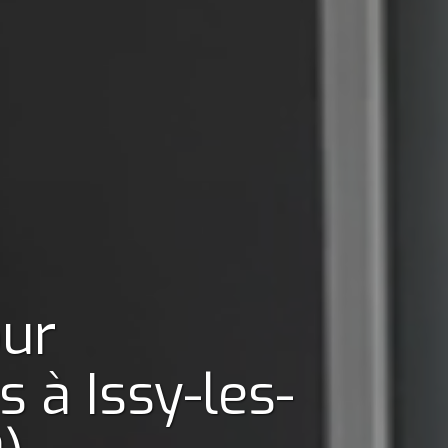
our
ts
à Issy-les-