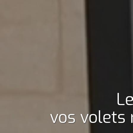
Le
vos volets 