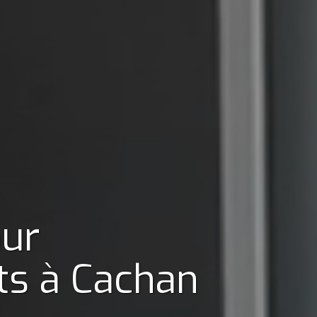
our
ts
à Cachan