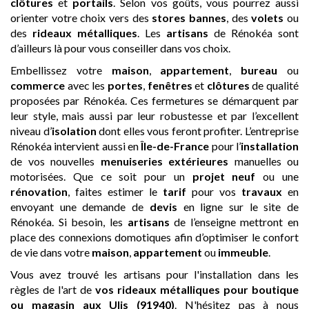
clôtures
et
portails
. Selon vos goûts, vous pourrez aussi
orienter votre choix vers des
stores bannes
, des
volets
ou
des
rideaux métalliques
. Les
artisans
de Rénokéa sont
d’ailleurs là pour vous conseiller dans vos choix.
Embellissez votre
maison
,
appartement
,
bureau
ou
commerce
avec les
portes
,
fenêtres
et
clôtures
de qualité
proposées par Rénokéa. Ces fermetures se démarquent par
leur style, mais aussi par leur robustesse et par l’excellent
niveau d’
isolation
dont elles vous feront profiter. L’entreprise
Rénokéa intervient aussi en
Île-de-France
pour l’
installation
de vos nouvelles
menuiseries extérieures
manuelles ou
motorisées. Que ce soit pour un
projet neuf
ou une
rénovation
, faites estimer le
tarif
pour vos
travaux
en
envoyant une demande de
devis
en ligne sur le site de
Rénokéa. Si besoin, les
artisans
de l’enseigne mettront en
place des connexions domotiques afin d’optimiser le confort
de vie dans votre
maison
,
appartement
ou
immeuble
.
Vous avez trouvé les artisans pour l'installation dans les
règles de l'art de
vos rideaux métalliques pour boutique
ou magasin
aux Ulis (91940)
. N'hésitez pas à nous