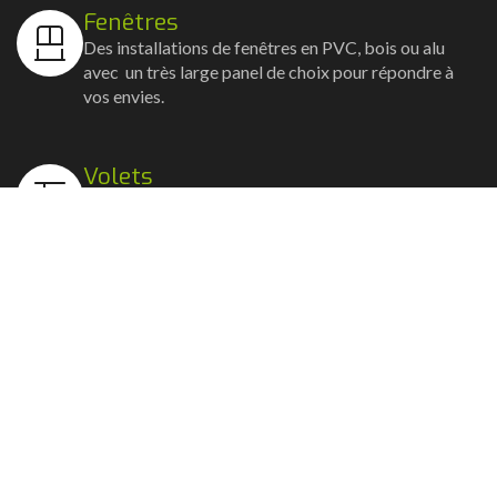
Fenêtres
Des installations de fenêtres en PVC, bois ou alu
avec un très large panel de choix pour répondre à
vos envies.
Volets
Vos volets roulants, battants et coulissants, et
rideaux métalliques installés avec un souci
d'esthétisme et de robustesse.
Stores bannes
Nos artisans posent vos stores-bannes avec un
service sur-mesure où la motorisation et la
domotique sont possibles.
Portail, portillon et clôture