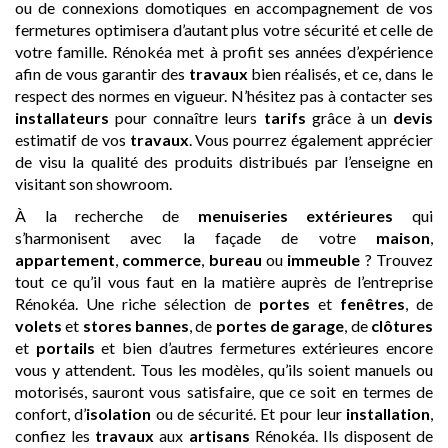
ou de connexions domotiques en accompagnement de vos
fermetures optimisera d’autant plus votre sécurité et celle de
votre famille. Rénokéa met à profit ses années d’expérience
afin de vous garantir des
travaux
bien réalisés, et ce, dans le
respect des normes en vigueur. N’hésitez pas à contacter ses
installateurs
pour connaître leurs
tarifs
grâce à un
devis
estimatif de vos
travaux
. Vous pourrez également apprécier
de visu la qualité des produits distribués par l’enseigne en
visitant son showroom.
À la recherche de
menuiseries extérieures
qui
s’harmonisent avec la façade de votre
maison
,
appartement
,
commerce
,
bureau
ou
immeuble
? Trouvez
tout ce qu’il vous faut en la matière auprès de l’entreprise
Rénokéa. Une riche sélection de
portes
et
fenêtres
, de
volets
et
stores bannes
, de
portes de garage
, de
clôtures
et
portails
et bien d’autres fermetures extérieures encore
vous y attendent. Tous les modèles, qu’ils soient manuels ou
motorisés, sauront vous satisfaire, que ce soit en termes de
confort, d’
isolation
ou de sécurité. Et pour leur
installation
,
confiez les
travaux
aux
artisans
Rénokéa. Ils disposent de