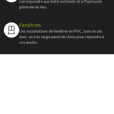
correspondre aux bâtis existants et à l'harmonie
générale du lieu.
Fenêtres
Des installations de fenêtres en PVC, bois ou alu
avec un très large panel de choix pour répondre à
vos envies.
Volets
Vos volets roulants, battants et coulissants, et
rideaux métalliques installés avec un souci
d'esthétisme et de robustesse.
Stores bannes
Nos artisans posent vos stores-bannes avec un
service sur-mesure où la motorisation et la
domotique sont possibles.