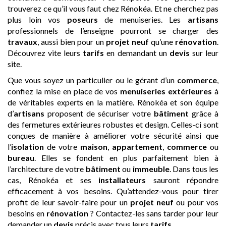
trouverez ce qu’il vous faut chez Rénokéa. Et ne cherchez pas
plus loin vos
poseurs
de menuiseries. Les
artisans
professionnels de l’enseigne pourront se charger des
travaux
, aussi bien pour un
projet neuf
qu’une
rénovation
.
Découvrez vite leurs
tarifs
en demandant un
devis
sur leur
site.
Que vous soyez un particulier ou le gérant d’un
commerce
,
confiez la mise en place de vos
menuiseries extérieures
à
de véritables experts en la matière. Rénokéa et son équipe
d’
artisans
proposent de sécuriser votre
bâtiment
grâce à
des fermetures extérieures robustes et design. Celles-ci sont
conçues de manière à améliorer votre sécurité ainsi que
l’
isolation
de votre
maison
,
appartement
,
commerce
ou
bureau
. Elles se fondent en plus parfaitement bien à
l’architecture de votre
bâtiment
ou
immeuble
. Dans tous les
cas, Rénokéa et ses
installateurs
sauront répondre
efficacement à vos besoins. Qu’attendez-vous pour tirer
profit de leur savoir-faire pour un
projet neuf
ou pour vos
besoins en
rénovation
? Contactez-les sans tarder pour leur
demander un
devis
précis avec tous leurs
tarifs
.